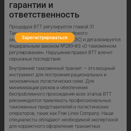
гарантии и
ответственность
Процедура ВТТ регулируется главой 31
Таможенного кодекса Евразийского
Зарегистрироваться
экономического союза (ТК ЕАЭС) и детализируется
Федеральным законом №289-ФЗ «О таможенном
регулировании». Нарушение правил ВТТ влечет
серьезные последствия:
Внутренний таможенный транзит — это мощный
инструмент для построения рациональных и
экономичных логистических схем. Для
минимизации рисков и обеспечения
беспроблемного прохождения всех этапов ВТТ
рекомендуется привлекать профессиональных
таможенных представителей и логистических
операторов, таких как Free Lines Company. Наши
специалисты обладают необходимой экспертизой
для корректного оформления транзитных