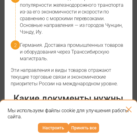
популярности железнодорожного транспорта
из-за его экономичности и скорости по
сравнению с морскими перевозками.
Основные направления — из городов Чунцин,
Чэнду, Иу.
Германия. Доставка промышленных товаров
и оборудования через Транссибирскую
магистраль.
Эти направления и виды товаров отражают
текущие торговые связи и экономические
приоритеты России на международном уровне.
Какие документы нужны
для международных
Мы используем файлы cookie для улучшения работы
грузоперевозок
сайта.
Настроить
Принять все
Для организации
транспортных международных