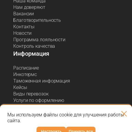
Наша команда
Нам доверяют
Вакансии
Благотворительность
Контакты
Новости
Программа лояльности
Контроль качества
Информация
Расписание
Инкотермс
Таможенная информация
Кейсы
Виды перевозок
Услуги по оформлению
Акции и спецпредложения
Блог о логистике
Мы используем файлы cookie для улучшения работы
сайта.
Настроить
Принять все