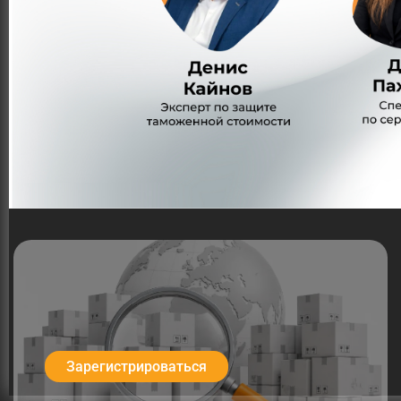
Сертификация импорта
При ввозе в Россию для некоторых видов товаров
требуется предоставление в таможенные органы
сертификатов или деклараций соответствия
требованиям технического регламента,
свидетельства о государственной регистрации
или других разрешительных документов.
Связаться с нами
Зарегистрироваться