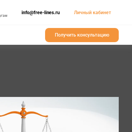
info@free-lines.ru
Личный кабинет
угам
Получить консультацию
Получить консультацию