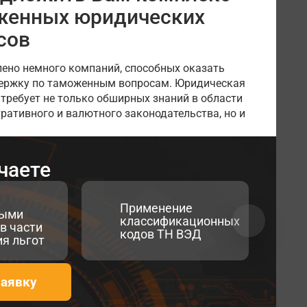
оженных юридических
сов
лено немного компаний, способных оказать
ержку по таможенным вопросам. Юридическая
требует не только обширных знаний в области
ративного и валютного законодательства, но и
чаете
Применение
ными
классификационных
в части
кодов ТН ВЭД
я льгот
заявку