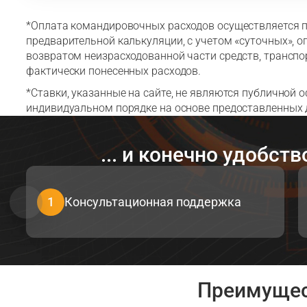
*Оплата командировочных расходов осуществляется 
предварительной калькуляции, с учетом «суточных»,
возвратом неизрасходованной части средств, трансп
фактически понесенных расходов.
*Ставки, указанные на сайте, не являются публичной 
индивидуальном порядке на основе предоставленных
... и конечно удобст
1
Консультационная поддержка
Преимущес