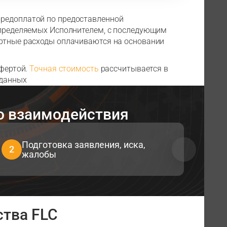
предоплатой по предоставленной
 определяемых Исполнителем, с последующим
ортные расходы оплачиваются на основании
офертой.
Точная стоимость
рассчитывается в
 данных
во взаимодействия
Подготовка заявления, иска,
2
3
жалобы
тва FLC