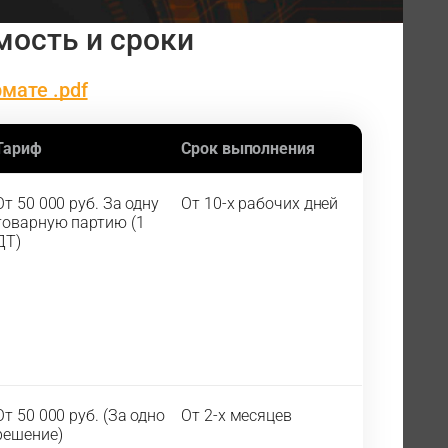
мость и сроки
мате .pdf
Тариф
Срок выполнения
От 50 000 руб. За одну
От 10-х рабочих дней
товарную партию (1
ДТ)
От 50 000 руб. (За одно
От 2-х месяцев
решение)