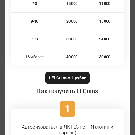
7-8
15 000
11 000
9-10
20 000
15 000
11-15
30 000
24 000
16 и более
40 000
30 000
1 FLCoins = 1 рубль
Как получить FLCoins
1
Авторизоваться в ЛК FLC по PIN (логин и
пароль)