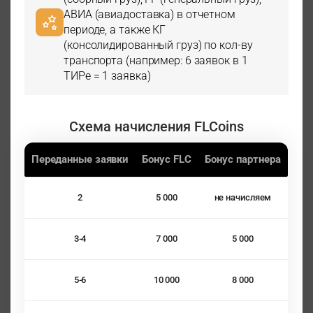
АВИА (авиадоставка) в отчетном
периоде, а также КГ
(консолидированный груз) по кол-ву
транспорта (например: 6 заявок в 1
ТИРе = 1 заявка)
Схема начисления FLCoins
Переданные заявки
Бонус FLC
Бонус партнера
2
5 000
не начисляем
3-4
7 000
5 000
5-6
10 000
8 000