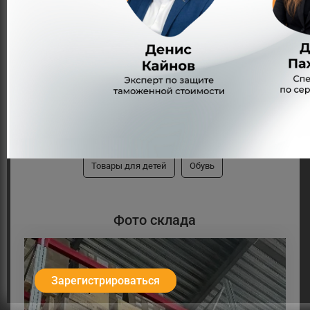
Инструменты
Мелкая бытовая техника
Парфюмерия
Сувениры и подарки
Интим-товары
Аксессуары
Товары для здоровья
Одежда
Техника для дома
Портативная электроника
Товары для детей
Обувь
Фото склада
Зарегистрироваться