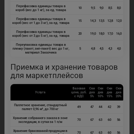
Перефасовка единицы товара в
10
9,5
9,0
8,5
8,0
короб (вес до 1 кг), за ед. товара
Перефасовка единицы товара в
15
14,3
13,5
12,8
12,0
короб (вес от 1 до 3 кг), за ед. товара
Перефасовка единицы товара в
20
19,0
18,0
17,0
16,0
короб (вес от 3 до 5 кг), за ед. товара
Переупаковка единицы товара в
пленку (пакет, зип-пакет) вес до 1 кг,
5
4,8
4,5
4,3
4,0
материал Заказчика
Приемка и хранение товаров
для маркетплейсов
Базовая
Ски
Ски
Ски
Ски
Услуга
цена, руб.
дка
дка
дка
дка
с НДС
5%
10%
15%
20%
Паллетное хранение, стандартный
49
47
44
42
39
паллет 0,96 м², до 700 кг
Хранение собранного заказа в зоне
70
67
63
60
56
экспедиции, в сутки за 1 п/м
Хранение бракованной продукции в
70
67
63
60
56