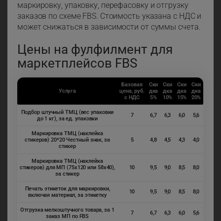
маркировку, упаковку, перефасовку и отгрузку
заказов по схеме FBS. Стоимость указана с НДС и
может снижаться в зависимости от суммы счета.
Цены на фулфилмент для
маркетплейсов FBS
Базовая
Ски
Ски
Ски
Ски
Услуга
цена, руб.
дка
дка
дка
дка
с НДС
5%
10%
15%
20%
Подбор штучный ТМЦ (вес упаковки
7
6,7
6,3
6,0
5,6
до 1 кг), за ед. упаковки
Маркировка ТМЦ (наклейка
стикеров) 20*20 Честный знак, за
5
4,8
4,5
4,3
4,0
стикер
Маркировка ТМЦ (наклейка
стикеров) для МП (75х120 или 58х40),
10
9,5
9,0
8,5
8,0
за стикер
Печать этикеток для маркировки,
10
9,5
9,0
8,5
8,0
включая материал, за этикетку
Отгрузка мелкоштучного товара, за 1
7
6,7
6,3
6,0
5,6
заказ МП по FBS