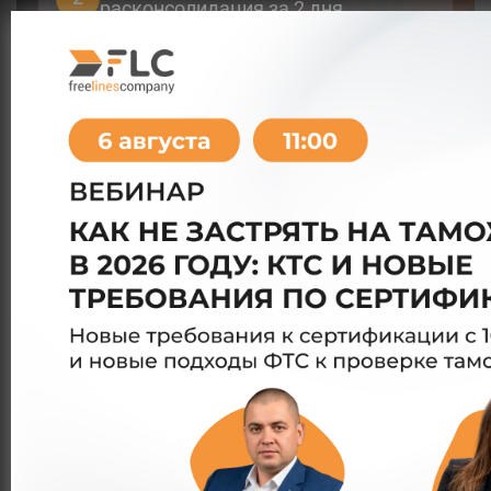
расконсолидация за 2 дня
Склады консолидации в Китае,
3
Турции, Литве и Болгарии
Отлаженная система контроля
4
качества – ваш груз под
наблюдением на каждом этапе
С какими категориями товаров мы
работаем
Косметика
Игрушки
Книги и канцтовары
Украшения, часы
Продукты (бакалея)