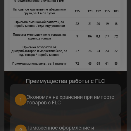
отведенной зоне, в сутки за 1 п/м
Напольное хранение негабаритного
135
128
122
115
108
груза, за 1 м³ в сутки
Приемка смешанной паллеты, за
22
21
20
19
18
короб / мешок / единицу упаковки
Приемка мелкоштучного товара, за
9
8,6
8,1
7,7
7,2
единицу товара
Приемка возвратов от
дистрибьюторов и маркетплейсов, за
27
26
24
23
22
ед. товара / короб / мешок
Приемка монопаллеты, за 1 паллету
72
68
65
61
58
Преимущества работы с FLC
Экономия на хранении при импорте
1
товаров с FLC
Таможенное оформление и
2