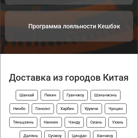
Программа лояльности Кешбэк
Доставка из городов Китая
Шанхай
Пекин
Гуанчжоу
Шэньчжэнь
Нинбо
Гонконг
Харбин
Урумчи
Чунцин
Тяньцзинь
Нанкин
Чэнду
Сиань
Ухань
Далянь
Сучжоу
Циндао
Ханчжоу