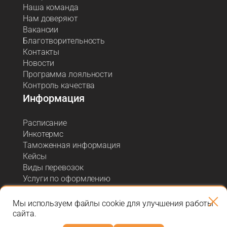
Наша команда
Нам доверяют
Вакансии
Благотворительность
Контакты
Новости
Программа лояльности
Контроль качества
Информация
Расписание
Инкотермс
Таможенная информация
Кейсы
Виды перевозок
Услуги по оформлению
Акции и спецпредложения
Блог о логистике
Мы используем файлы cookie для улучшения работы
сайта.