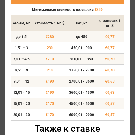
Минимальная стоимость перевозки
€350
стоимость
1
объем, м³
стоимость
1 м³, $
вес, кг
кг, $
до 1,5
€230
до 450
€0,77
1,51 – 3
230
450,01 - 900
€0,77
3,01 – 4,5
€210
900,01 - 1350
€0,70
4,51 – 9
210
1350,01 - 2700
€0,70
9,01 – 12
€190
2700,01 - 3600
€0,63
12,01 - 15
€190
3600,01 - 4500
€0,63
15,01 - 20
€170
4500,01 - 6000
€0,57
20,01 - 30
€170
6000,01 - 9000
€0,57
Также к ставке