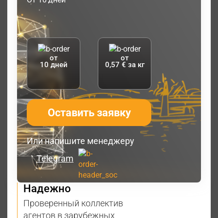
от
от
10 дней
0,57 € за кг
Оставить заявку
Или напишите менеджеру
Telegram
Надежно
Проверенный коллектив
агентов в зарубежных