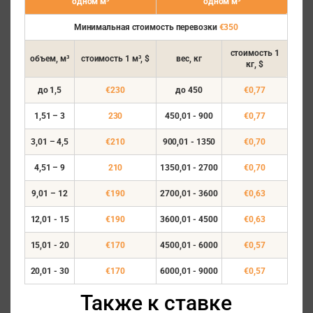
одном м³
одном м³
Минимальная стоимость перевозки
€350
стоимость
1
объем, м³
стоимость
1 м³, $
вес, кг
кг, $
до 1,5
€230
до 450
€0,77
1,51 – 3
230
450,01 - 900
€0,77
3,01 – 4,5
€210
900,01 - 1350
€0,70
4,51 – 9
210
1350,01 - 2700
€0,70
9,01 – 12
€190
2700,01 - 3600
€0,63
12,01 - 15
€190
3600,01 - 4500
€0,63
15,01 - 20
€170
4500,01 - 6000
€0,57
20,01 - 30
€170
6000,01 - 9000
€0,57
Также к ставке