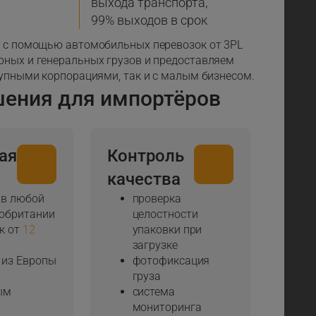
выхода транспорта,
99% выходов в срок
о с помощью автомобильных перевозок от 3PL
рных и генеральных грузов и предоставляем
рупными корпорациями, так и с малым бизнесом.
шения для импортёров
ая
Контроль
качества
 в любой
проверка
кобритании
целостности
к от
12
упаковки при
загрузке
 из Европы
фотофиксация
груза
ым
система
мониторинга