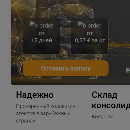
от
от
15 дней
0,57 € за кг
Оставить заявку
Надежно
Склад
консоли
Проверенный коллектив
агентов в зарубежных
Вильнюс
странах