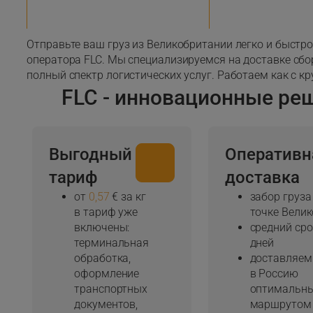
Отправьте ваш груз из Великобритании легко и быстр
оператора FLC. Мы специализируемся на доставке сбо
полный спектр логистических услуг. Работаем как с к
FLC - инновационные ре
Выгодный
Оперативн
тариф
доставка
от
0,57
€ за кг
забор груза
в тариф уже
точке Вели
включены:
средний сро
терминальная
дней
обработка,
доставляем
оформление
в Россию
транспортных
оптимальн
документов,
маршрутом