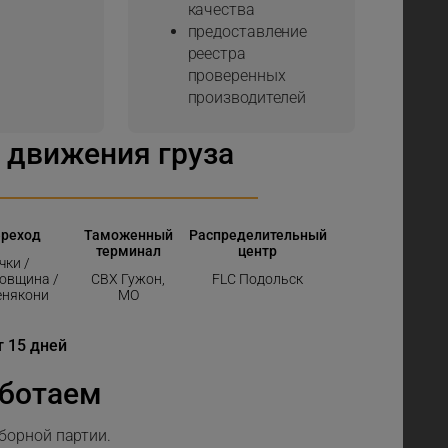
качества
предоставление
реестра
проверенных
производителей
 движения груза
ереход
Таможенный
Распределительный
терминал
центр
чки /
овщина /
СВХ Гужон,
FLC Подольск
енякони
МО
т 15 дней
аботаем
борной партии.