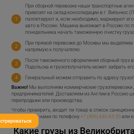
При сборной перевозке наши транспортные аген
привозят на склад консолидации в г. Вильнюс (
паллетируют и, если необходимо, маркируют ег
авто в Россию. Машина выезжает в Россию по п
понедельника начать таможенную очистку груза
При прямой перевозке до Москвы мы выделяем 
напрямую к получателю.
После таможенного оформления сборный груз вы
Подольска и грузополучатель может забрать ег
Генеральный можем отправить по адресу грузоп
Важно!
Мы выполняем коммерческие грузоперевозки 
предпринимателей. Доставляем из Англии в Россию ш
перепродажи или производства.
Чтобы проверить, входит ли товар в список санкционн
свяжитесь с нами по телефону
+7 (495) 640-63-55
или e
истрироваться
Какие грузы из Великобрит