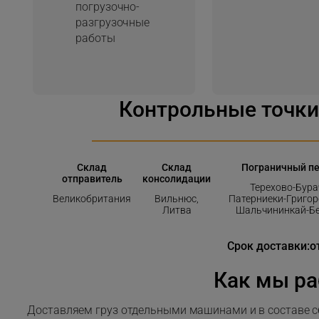
погрузочно-
разгрузочные
работы
Контрольные точки
Склад
Склад
Пограничный п
отправитель
консолидации
Терехово-Бура
Великобритания
Вильнюс,
Патерниеки-Григор
Литва
Шальчининкай-Б
Срок доставки:
о
Как мы р
Доставляем груз отдельными машинами и в составе с