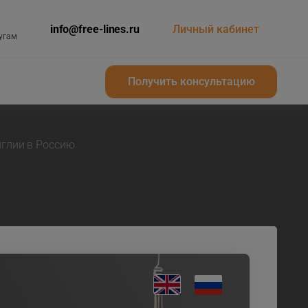
info@free-lines.ru
Личный кабинет
угам
Получить консультацию
Получить консультацию
нглии в Россию