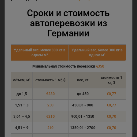
Сроки и стоимость
автоперевозки из
Германии
Удельный вес, менее 300 кг в
Удельный вес, более 300 кг в
одном м³
одном м³
Минимальная стоимость перевозки
€350
стоимость
1
объем, м³
стоимость
1 м³, $
вес, кг
кг, $
до 1,5
€230
до 450
€0,77
1,51 – 3
230
450,01 - 900
€0,77
3,01 – 4,5
€210
900,01 - 1350
€0,70
4,51 – 9
210
1350,01 - 2700
€0,70