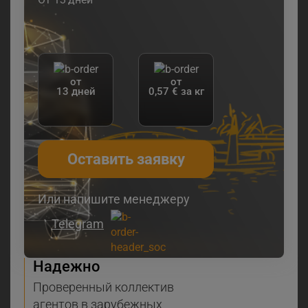
от
от
13 дней
0,57 € за кг
Оставить заявку
Или напишите менеджеру
Telegram
Надежно
Проверенный коллектив
агентов в зарубежных