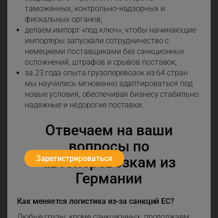
таможенных, контрольно-надзорных и
фискальных органов;
делаем импорт «под ключ», чтобы начинающие
импортеры запускали сотрудничество с
немецкими поставщиками без санкционных
осложнений, штрафов и срывов поставок;
за 23 года опыта грузоперевозок из 64 стран
мы научились мгновенно адаптироваться под
новые условия, обеспечивая бизнесу стабильно
надежные и недорогие поставки.
Отвечаем на ваши
вопросы по
Зарегистрироваться
автоперевозкам из
Германии
Как меняется логистика из-за санкций ЕС?
Любые грузы, кроме санкционных, продолжаем