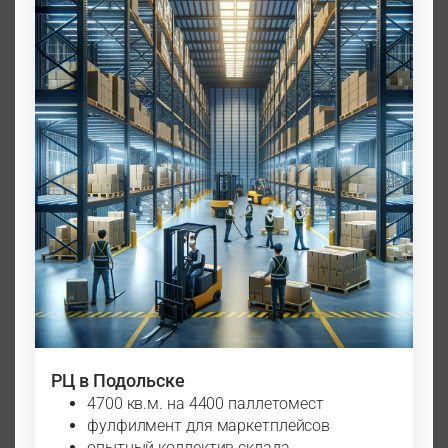
РЦ в Подольске
4700 кв.м. на 4400 паллетомест
фулфилмент для маркетплейсов
опытный коллектив склада