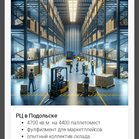
РЦ в Подольске
4700 кв.м. на 4400 паллетомест
фулфилмент для маркетплейсов
опытный коллектив склада