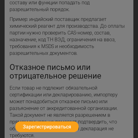
составу или функции попадать под
разрешительный порядок.
Пример: индийский поставщик предлагает
химический реагент для производства. До оплаты
партии нужно проверить CAS-номер, состав,
назначение, код ТН ВЭД, ограничения на ввоз,
требования к MSDS и необходимость
разрешительных документов.
Отказное письмо или
отрицательное решение
Если товар не подлежит обязательной
сертификации или декларированию, импортеру
может понадобиться отказное письмо или
разъяснение от аккредитованной организации.
Такой документ не является разрешением в
прямом смысле, но помогает подтвердить, что
Зарегистрироваться
обязательный сертификат или декларация не
требуются.