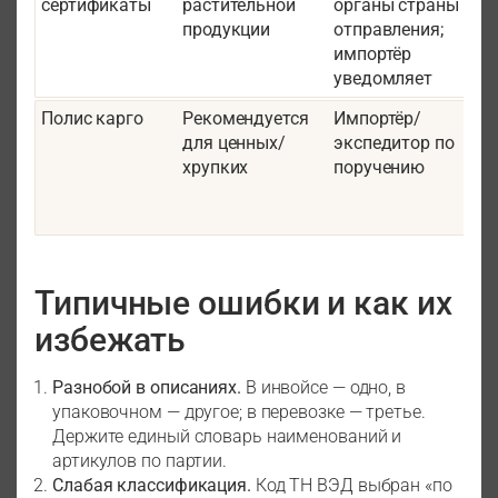
сертификаты
растительной
органы страны
н
продукции
отправления;
т
импортёр
уведомляет
Полис карго
Рекомендуется
Импортёр/
для ценных/
экспедитор по
р
хрупких
поручению
с
с
Типичные ошибки и как их
избежать
Разнобой в описаниях.
В инвойсе — одно, в
упаковочном — другое; в перевозке — третье.
Держите единый словарь наименований и
артикулов по партии.
Слабая классификация.
Код ТН ВЭД выбран «по