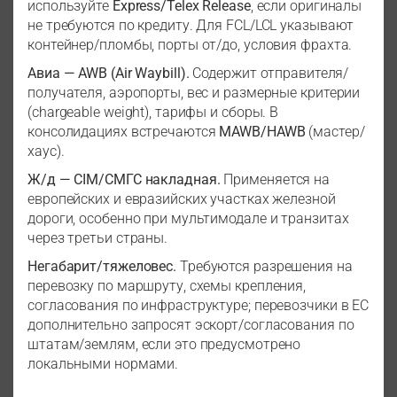
используйте
Express/Telex Release
, если оригиналы
не требуются по кредиту. Для FCL/LCL указывают
контейнер/пломбы, порты от/до, условия фрахта.
Авиа — AWB (Air Waybill).
Содержит отправителя/
получателя, аэропорты, вес и размерные критерии
(chargeable weight), тарифы и сборы. В
консолидациях встречаются
MAWB/HAWB
(мастер/
хаус).
Ж/д — CIM/СМГС накладная.
Применяется на
европейских и евразийских участках железной
дороги, особенно при мультимодале и транзитах
через третьи страны.
Негабарит/тяжеловес.
Требуются разрешения на
перевозку по маршруту, схемы крепления,
согласования по инфраструктуре; перевозчики в ЕС
дополнительно запросят эскорт/согласования по
штатам/землям, если это предусмотрено
локальными нормами.