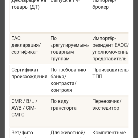
Декларация на
Выпуск в РФ
Импортёр/
К
товары (ДТ)
брокер
с
п
д
EAC:
По
Импортёр-
В
декларация/
«регулируемым»
резидент ЕАЭС/
о
сертификат
товарным
уполномоченный
п
группам
представитель
з
Сертификат
По требованию
Производитель/
С
происхождения
банка/
ТПП
п
контракта/
к
контроля
о
CMR / B/L /
По виду
Перевозчик/
AWB / CIM-
транспорта
экспедитор
м
СМГС
н
к
Вет/фито
Для животной/
Компетентные
С