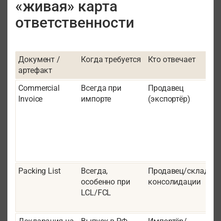
«живая» карта
ответственности
Документ /
Когда требуется
Кто отвечает
Ч
артефакт
Commercial
Всегда при
Продавец
Invoice
импорте
(экспортёр)
р
с
к
I
п
Packing List
Всегда,
Продавец/склад
особенно при
консолидации
м
LCL/FCL
г