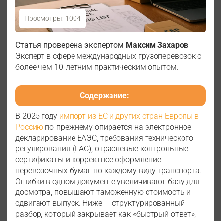
Просмотры: 1004
Документы для доставки из Европы
Статья проверена экспертом
Максим Захаров
Эксперт в сфере международных грузоперевозок с
более чем 10-летним практическим опытом.
Содержание:
В 2025 году
импорт из ЕС и других стран Европы в
Россию
по-прежнему опирается на электронное
декларирование ЕАЭС, требования технического
регулирования (EAC), отраслевые контрольные
сертификаты и корректное оформление
перевозочных бумаг по каждому виду транспорта.
Ошибки в одном документе увеличивают базу для
досмотра, повышают таможенную стоимость и
сдвигают выпуск. Ниже — структурированный
разбор, который закрывает как «быстрый ответ»,