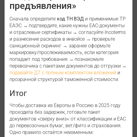
предъявления»
Сначала определите
код ТН ВЭД
и применимые ТР
ЕАЭС → подтвердите, какие нужны EAC-документы
и отраслевые сертификаты → согласуйте Incoterms
и разнесение расходов в инвойсе → проверьте
санкционный скрининг → заранее оформьте
маркировку/прослеживаемость, если категория
попадает под требования → познакомьте
перевозчика с пакетами документов до отгрузки →
подавайте ДТ с полным комплектом вложений
и
прозрачной структурой таможенной стоимости.
Итог
Чтобы доставка из Европы в Россию в 2025 году
проходила без задержек, готовьте пакет
документов «сверху вниз»: от классификации и EAC
до перевозочных бумаг, вет/фито и страхования.
Одно правило остаётся неизменным: