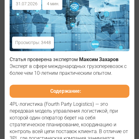
31.07.2026
4 мин.
Просмотры: 3448
4PL-логистика: комплексное управление
Статья проверена экспертом
Максим Захаров
цепочками поставок
Эксперт в сфере международных грузоперевозок с
более чем 10-летним практическим опытом.
Содержание:
4PL-логистика (Fourth Party Logistics) — это
передовая модель управления логистикой, при
которой один оператор берет на себя
стратегическое планирование, координацию и
контроль всей цепи поставок клиента. В отличие от
3PL, где логистическая компания занимается