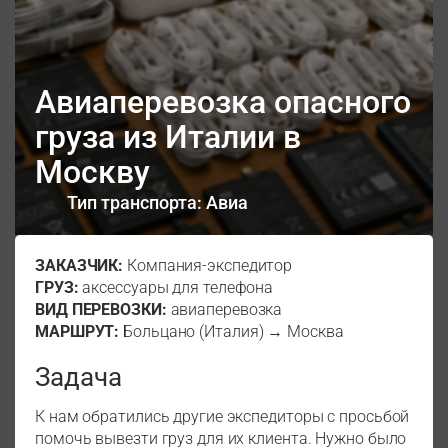
Авиаперевозка опасного
груза из Италии в
Москву
Тип транспорта: Авиа
ЗАКАЗЧИК:
Компания-экспедитор
ГРУЗ:
аксессуары для телефона
ВИД ПЕРЕВОЗКИ:
авиаперевозка
МАРШРУТ:
Больцано (Италия) → Москва
Задача
К нам обратились другие экспедиторы с просьбой
помочь вывезти груз для их клиента. Нужно было