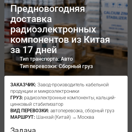
Предновогодняя
доставка
радиоэлектронных
компонентов из Китая
за 17 дней
Тип транспорта: Авто
Тип перевозки: Сборный груз
ЗАКАЗЧИК:
Завод-производитель кабельной
продукции и микроэлектроники
ГРУЗ:
радиоэлектронные компоненты, кальций-
цинковый стабилизатор
ВИД ПЕРЕВОЗКИ:
автоперевозка, сборный груз
МАРШРУТ:
Шанхай (Китай) → Москва
Задача