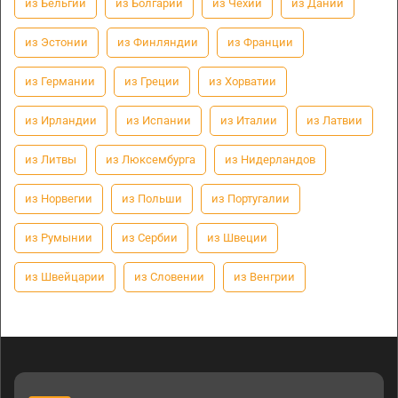
из Бельгии
из Болгарии
из Чехии
из Дании
из Эстонии
из Финляндии
из Франции
из Германии
из Греции
из Хорватии
из Ирландии
из Испании
из Италии
из Латвии
из Литвы
из Люксембурга
из Нидерландов
из Норвегии
из Польши
из Португалии
из Румынии
из Сербии
из Швеции
из Швейцарии
из Словении
из Венгрии