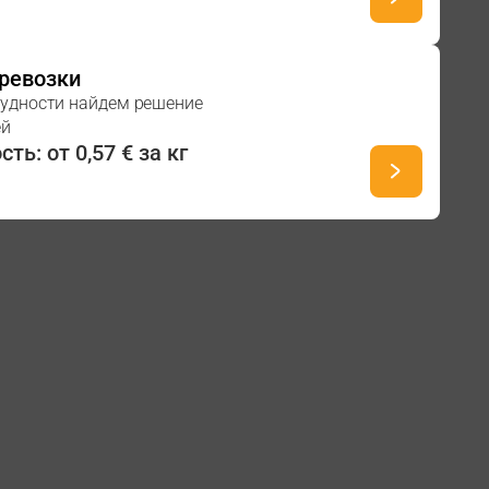
ревозки
рудности найдем решение
ей
ть: от 0,57 € за кг