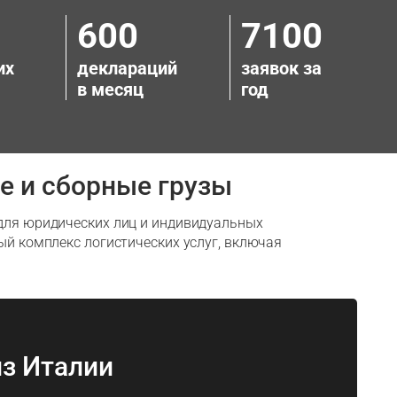
600
7100
их
деклараций
заявок за
в месяц
год
е и сборные грузы
 для юридических лиц и индивидуальных
ый комплекс логистических услуг, включая
из Италии