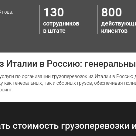
130
800
 года.
сотрудников
действующ
в штате
клиентов
из Италии в Россию: генеральны
слуги по организации грузоперевозок из Италии в Россию
как генеральных, так и сборных грузов, обеспечивая полн
рсинг.
ть стоимость грузоперевозки 