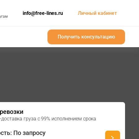
info@free-lines.ru
Личный кабинет
угам
Получить консультацию
Получить консультацию
ревозки
-доставка груза с 99% исполнением срока
й
сть: По запросу