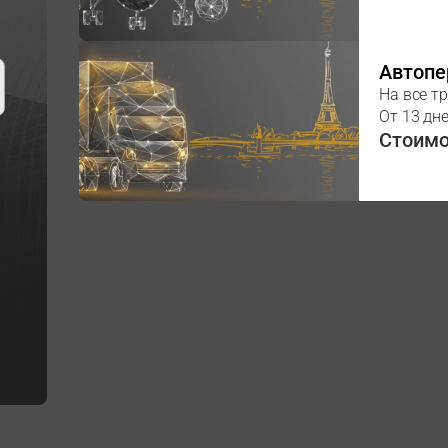
Автопе
На все т
От 13 дн
Стоимос