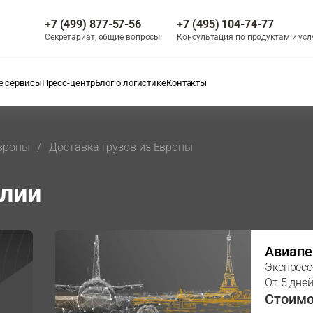
+7 (499) 877-57-56
+7 (495) 104-74-77
Секретариат, общие вопросы
Консультация по продуктам и усл
 сервисы
Пресс-центр
Блог о логистике
Контакты
Европы
Доставка грузов из Европы
алии
Авиапе
Экспресс
От 5 дне
Стоимо