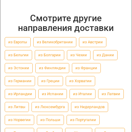
Смотрите другие
направления доставки
из Европы
из Великобритании
из Австрии
из Бельгии
из Болгарии
из Чехии
из Дании
из Эстонии
из Финляндии
из Франции
из Германии
из Греции
из Хорватии
из Ирландии
из Испании
из Италии
из Латвии
из Литвы
из Люксембурга
из Нидерландов
из Норвегии
из Польши
из Португалии