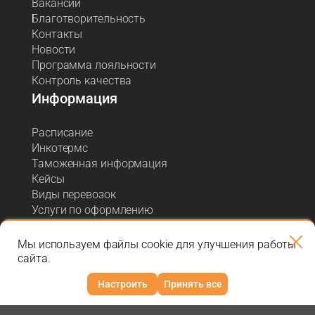
Вакансии
Благотворительность
Контакты
Новости
Программа лояльности
Контроль качества
Информация
Расписание
Инкотермс
Таможенная информация
Кейсы
Виды перевозок
Услуги по оформлению
Акции и спецпредложения
Блог о логистике
Мы используем файлы cookie для улучшения работы
сайта.
Настроить
Принять все