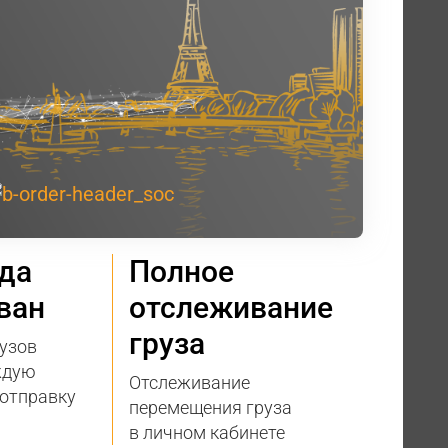
гда
Полное
ван
отслеживание
груза
узов
ждую
Отслеживание
 отправку
перемещения груза
в личном кабинете