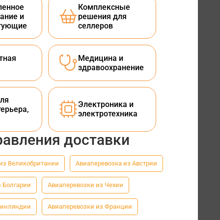
енное
Комплексные
ание и
решения для
тующие
селлеров
тная
Медицина и
здравоохранение
ля
Электроника и
терьера,
электротехника
равления доставки
из Великобритании
Авиаперевозка из Австрии
з Болгарии
Авиаперевозки из Чехии
Финляндии
Авиаперевозки из Франции