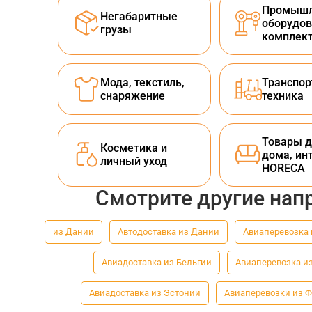
Промышл
Негабаритные
оборудов
грузы
комплек
Мода, текстиль,
Транспор
снаряжение
техника
Товары д
Косметика и
дома, ин
личный уход
HORECA
Смотрите другие нап
из Дании
Автодоставка из Дании
Авиаперевозка 
Авиадоставка из Бельгии
Авиаперевозка и
Авиадоставка из Эстонии
Авиаперевозки из 