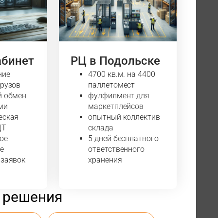
абинет
РЦ в Подольске
ние
4700 кв.м. на 4400
грузов
паллетомест
й обмен
фулфилмент для
ми
маркетплейсов
еская
опытный коллектив
ДТ
склада
ое
5 дней бесплатного
е
ответственного
 заявок
хранения
 решения