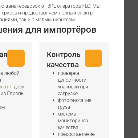
ью авиаперевозок от 3PL оператора FLC. Мы
 грузов и предоставляем полный спектр
ациями, так и с малым бизнесом.
шения для импортёров
ая
Контроль
качества
 в любой
проверка
и
целостности
к от
5
дней
упаковки при
 из Европы
загрузке
фотофиксация
ым
груза
система
мониторинга
качества
предоставление