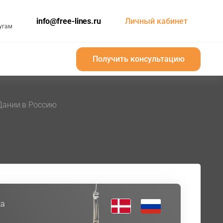
info@free-lines.ru
Личный кабинет
угам
Получить консультацию
Получить консультацию
Дании в Россию
ка