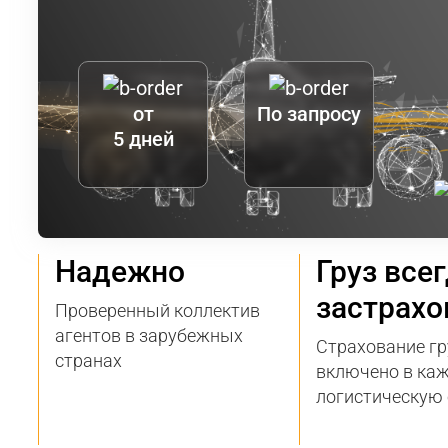
от
По запросу
5 дней
Надежно
Груз все
застрахо
Проверенный коллектив
агентов в зарубежных
Страхование гр
странах
включено в ка
логистическую