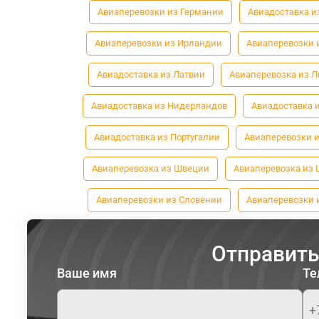
Авиаперевозки из Германии
Авиадоставка и
Авиаперевозки из Ирландии
Авиаперевозки 
Авиадоставка из Латвии
Авиаперевозка из 
Авиадоставка из Нидерландов
Авиадоставка 
Авиадоставка из Португалии
Авиаперевозки 
Авиаперевозка из Швеции
Авиаперевозка из
Авиаперевозки из Словении
Авиаперевозки 
Отправить
Ваше имя
Те