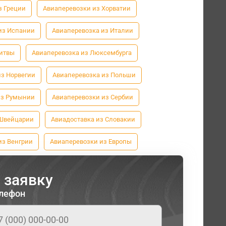
з Греции
Авиаперевозки из Хорватии
из Испании
Авиаперевозка из Италии
Литвы
Авиаперевозка из Люксембурга
из Норвегии
Авиаперевозка из Польши
из Румынии
Авиаперевозки из Сербии
 Швейцарии
Авиадоставка из Словакии
из Венгрии
Авиаперевозки из Европы
 заявку
лефон