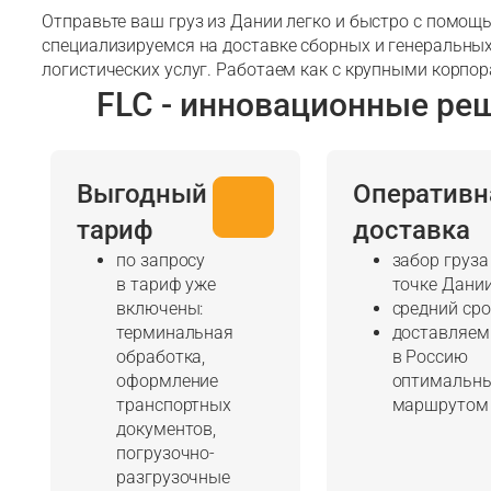
Отправьте ваш груз из Дании легко и быстро с помощ
специализируемся на доставке сборных и генеральных
логистических услуг. Работаем как с крупными корпор
FLC - инновационные ре
Выгодный
Оперативн
тариф
доставка
по запросу
забор груза
в тариф уже
точке Дани
включены:
средний сро
терминальная
доставляем
обработка,
в Россию
оформление
оптимальн
транспортных
маршрутом
документов,
погрузочно-
разгрузочные