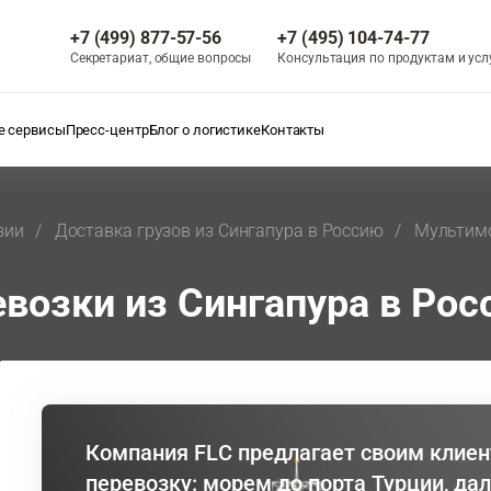
+7 (499) 877-57-56
+7 (495) 104-74-77
Секретариат, общие вопросы
Консультация по продуктам и усл
 сервисы
Пресс-центр
Блог о логистике
Контакты
зии
Доставка грузов из Сингапура в Россию
Мультимо
возки из Сингапура в Рос
Компания FLС предлагает своим клие
перевозку: морем до порта Турции, дал