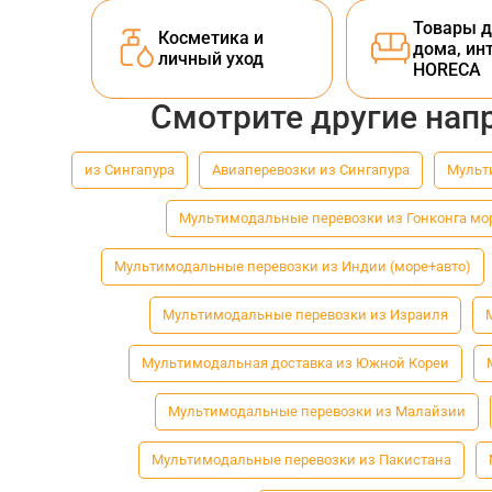
Товары д
Косметика и
дома, ин
личный уход
HORECA
Смотрите другие нап
из Сингапура
Авиаперевозки из Сингапура
Мульт
Мультимодальные перевозки из Гонконга мо
Мультимодальные перевозки из Индии (море+авто)
Мультимодальные перевозки из Израиля
Мультимодальная доставка из Южной Кореи
Мультимодальные перевозки из Малайзии
Мультимодальные перевозки из Пакистана