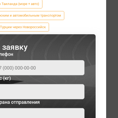
Таиланда (море + авто)
рским и автомобильным транспортом
з Турции через Новороссийск
 заявку
лефон
с (кг)
рана отправления