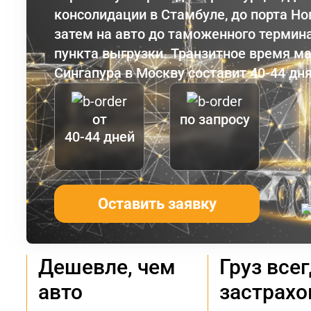
консолидации в Стамбуле, до порта Но
затем на авто до таможенного термина
пункта выгрузки. Транзитное время м
Сингапура в Москву составит 40-44 дня
от
по запросу
40-44 дней
Оставить заявку
Дешевле, чем
Груз все
авто
застрахо