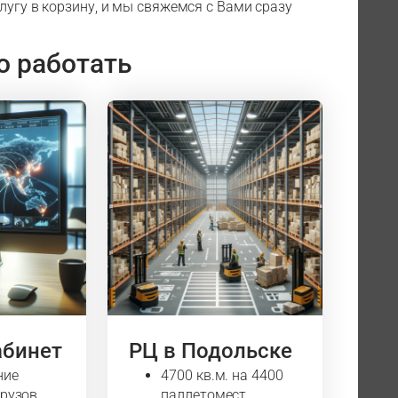
лугу в корзину, и мы свяжемся с Вами сразу
о работать
абинет
РЦ в Подольске
ние
4700 кв.м. на 4400
грузов
паллетомест