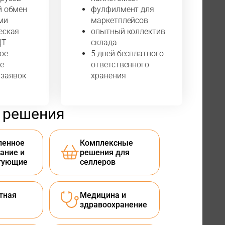
й обмен
фулфилмент для
ми
маркетплейсов
еская
опытный коллектив
ДТ
склада
ое
5 дней бесплатного
е
ответственного
 заявок
хранения
 решения
енное
Комплексные
ание и
решения для
тующие
селлеров
тная
Медицина и
здравоохранение