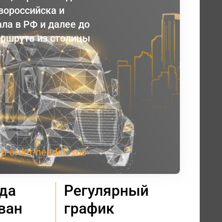
вороссийска и
ла в РФ и далее до
аршрута из столицы
.
гда
Регулярный
ван
график