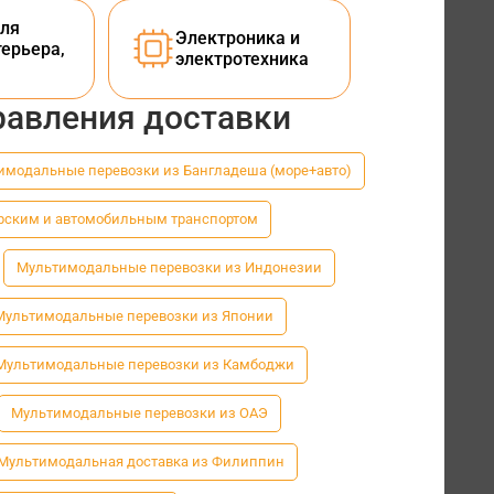
ля
Электроника и
терьера,
электротехника
равления доставки
имодальные перевозки из Бангладеша (море+авто)
рским и автомобильным транспортом
Мультимодальные перевозки из Индонезии
Мультимодальные перевозки из Японии
Мультимодальные перевозки из Камбоджи
Мультимодальные перевозки из ОАЭ
Мультимодальная доставка из Филиппин