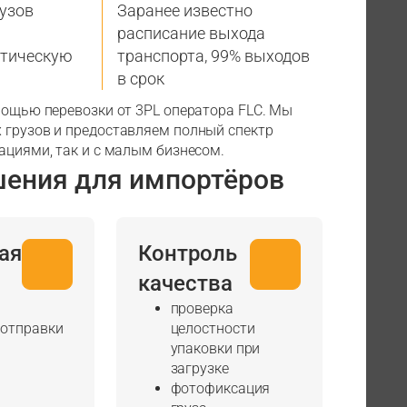
узов
Заранее известно
расписание выхода
стическую
транспорта, 99% выходов
в срок
омощью перевозки от 3PL оператора FLС. Мы
 грузов и предоставляем полный спектр
ациями, так и с малым бизнесом.
шения для импортёров
ая
Контроль
качества
проверка
 отправки
целостности
упаковки при
загрузке
фотофиксация