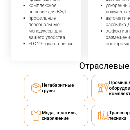
комплексное
ускоренны
решение для ВЭД
документа
профильные
автоматич
персональные
рассылка 
менеджеры для
эффективн
вашего удобства
размещени
FLC 23 года на рынке
повторных
Отраслевые
Промышл
Негабаритные
оборудов
грузы
комплек
Мода, текстиль,
Транспор
снаряжение
техника