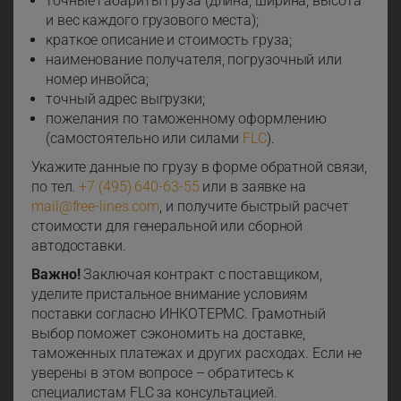
точные габариты груза (длина, ширина, высота
и вес каждого грузового места);
краткое описание и стоимость груза;
наименование получателя, погрузочный или
номер инвойса;
точный адрес выгрузки;
пожелания по таможенному оформлению
(самостоятельно или силами
FLС
).
Укажите данные по грузу в форме обратной связи,
по тел.
+7 (495) 640-63-55
или в заявке на
mail@free-lines.com
, и получите быстрый расчет
стоимости для генеральной или сборной
автодоставки.
Важно!
Заключая контракт с поставщиком,
уделите пристальное внимание условиям
поставки согласно ИНКОТЕРМС. Грамотный
выбор поможет сэкономить на доставке,
таможенных платежах и других расходах. Если не
уверены в этом вопросе – обратитесь к
специалистам FLС за консультацией.