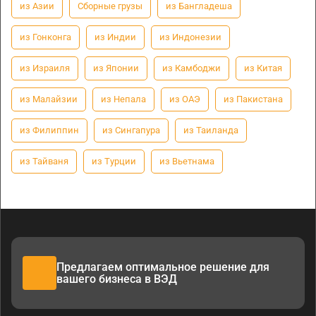
из Азии
Сборные грузы
из Бангладеша
из Гонконга
из Индии
из Индонезии
из Израиля
из Японии
из Камбоджи
из Китая
из Малайзии
из Непала
из ОАЭ
из Пакистана
из Филиппин
из Сингапура
из Таиланда
из Тайваня
из Турции
из Вьетнама
Предлагаем оптимальное решение для
вашего бизнеса в ВЭД