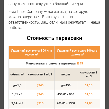
запустим поставку уже в ближайшие дни.
Free Lines Company — логистика, на которую
можно опереться. Ваш груз — наша
ответственность. Ваш отличный результат — наша
работа.
Стоимость перевозки
Удельный вес, менее 300 кг в
Удельный вес, более 300 кг в
одном м³
одном м³
Минимальная стоимость перевозки
$345
стоимость
1
объем, м³
стоимость
1 м³, $
вес, кг
кг, $
до 1,5
$345
до 450
$1,15
1,51 - 3
$345
450,01 - 900
$1,15
3,01–4,5
$315
900,01 - 1350
$1,05