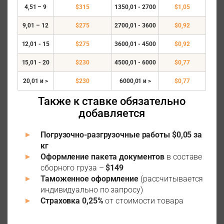
4,51 – 9
$315
1350,01 - 2700
$1,05
9,01 – 12
$275
2700,01 - 3600
$0,92
12,01 - 15
$275
3600,01 - 4500
$0,92
15,01 - 20
$230
4500,01 - 6000
$0,77
20,01 и >
$230
6000,01 и >
$0,77
Также к ставке обязательно
добавляется
Погрузочно-разгрузочные работы $0,05 за
кг
Оформление пакета документов
в составе
сборного груза –
$149
Таможенное оформление
(рассчитывается
индивидуально по запросу)
Страховка 0,25%
от стоимости товара