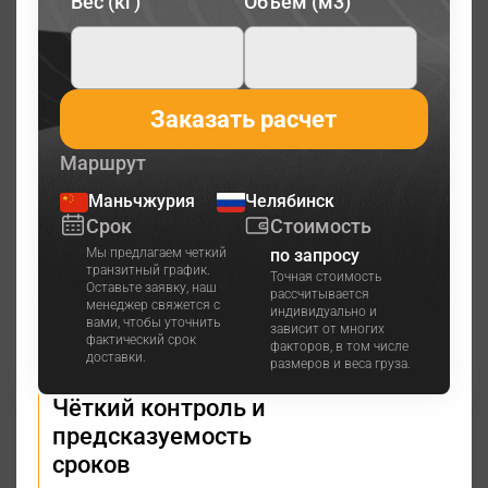
Вес (кг)
Объем (м3)
Заказать расчет
Маршрут
Маньчжурия
Челябинск
Срок
Стоимость
Мы предлагаем четкий
по запросу
транзитный график.
Точная стоимость
Оставьте заявку, наш
рассчитывается
менеджер свяжется с
индивидуально и
вами, чтобы уточнить
зависит от многих
фактический срок
факторов, в том числе
доставки.
размеров и веса груза.
Чёткий контроль и
предсказуемость
сроков