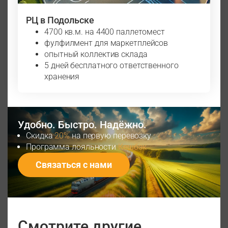
РЦ в Подольске
4700 кв.м. на 4400 паллетомест
фулфилмент для маркетплейсов
опытный коллектив склада
5 дней бесплатного ответственного
хранения
Удобно. Быстро. Надёжно.
Cкидка
20%
на первую перевозку
Программа лояльности
Кешбэк
Связаться с нами
Смотрите другие