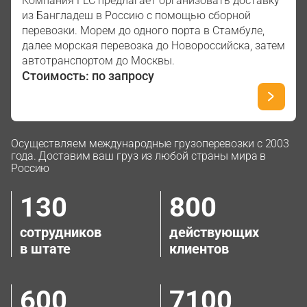
Компания FLС предлагает организовать доставку
из Бангладеш в Россию с помощью сборной
перевозки. Морем до одного порта в Стамбуле,
далее морская перевозка до Новороссийска, затем
автотранспортом до Москвы.
Стоимость: по запросу
Осуществляем международные грузоперевозки с 2003
года. Доставим ваш груз из любой страны мира в
Россию
130
800
сотрудников
действующих
в штате
клиентов
600
7100