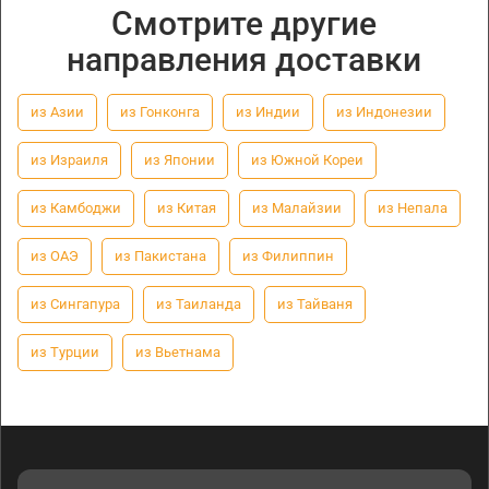
Смотрите другие
направления доставки
из Азии
из Гонконга
из Индии
из Индонезии
из Израиля
из Японии
из Южной Кореи
из Камбоджи
из Китая
из Малайзии
из Непала
из ОАЭ
из Пакистана
из Филиппин
из Сингапура
из Таиланда
из Тайваня
из Турции
из Вьетнама