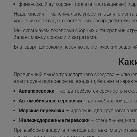
финансовый аутсорсинг (оплата поставщикам) и др
Наша миссия — максимально упростить для клиента в
хранения на складах собственных распределительных
Мы организуем перевозки сборных и генеральных гр
баланс между сроками и затратами.
Благодаря широкому перечню логистических решений 
Как
Правильный выбор транспортного средства — ключев
адаптируем под конкретные задачи, бюджет и характе
Авиаперевозки
— когда требуются срочность и ско
Автомобильные перевозки
— для мобильной доста
Морские перевозки
— идеальны для крупногабарит
Железнодорожные перевозки
— стабильный, масш
При выборе маршрута и метода доставки мы учитывае
всегда знаете, за что платите и сколько.