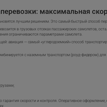
перевозки: максимальная ско
тановятся лучшим решением. Это самый быстрый способ пе
евозится в грузовых отсеках пассажирских самолетов, ос
вления ограничиваются параметрами самолета.
щей: авиация — самый «углеродоемкий» способ транспорти
 комбинируется с наземным транспортом (роуд-фидером) дл
грузами;
о гарантия скорости и контроля. Оперативное оформление,
ях.