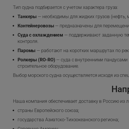
Тип судна подбирается с учетом характера груза:
Танкеры
— необходимы для жидких грузов (нефть, м
Контейнеровозы
— предназначены для перемещения 
Суда с охлаждением
— поддерживают заданную тем
контроля.
Паромы
— работают на коротких маршрутах по река
Ролкеры (RO-RO)
— суда с внутренними пандусами 
строительное оборудование.
Выбор морского судна осуществляется исходя из спец
Нап
Наша компания обеспечивает доставку в Россию из 
страны Европейского союза;
государства Азиатско-Тихоокеанского региона;
Северную Америку;