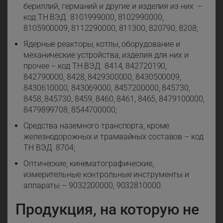
бериллий, германий и другие и изделия из них –
код ТН ВЭД 8101999000, 8102990000,
8105900009, 8112290000, 811300, 820790, 8208;
Ядерные реакторы, котлы, оборудование и
механические устройства, изделия для них и
прочее – код ТН ВЭД 8414, 842720190,
842790000, 8428, 8429300000, 8430500009,
8430610000, 843069000, 8457200000, 845730,
8458, 845730, 8459, 8460, 8461, 8465, 8479100000,
8479899708, 8544700000;
Средства наземного транспорта, кроме
железнодорожных и трамвайных составов – код
ТН ВЭД 8704;
Оптические, кинематографические,
измерительные контрольные инструменты и
аппараты – 9032200000, 9032810000.
Продукция, на которую не