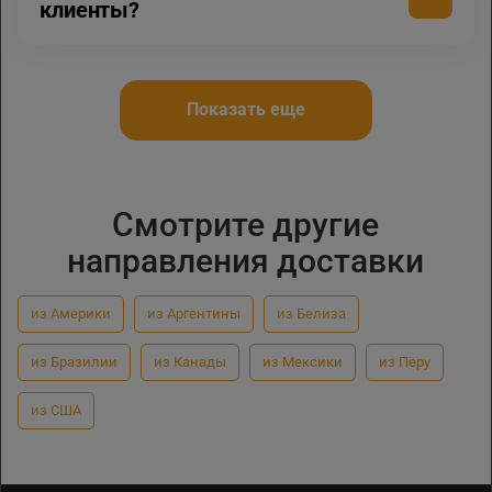
клиенты?
Показать еще
Смотрите другие
направления доставки
из Америки
из Аргентины
из Белиза
из Бразилии
из Канады
из Мексики
из Перу
из США