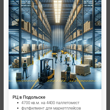
РЦ в Подольске
4700 кв.м. на 4400 паллетомест
фулфилмент для маркетплейсов