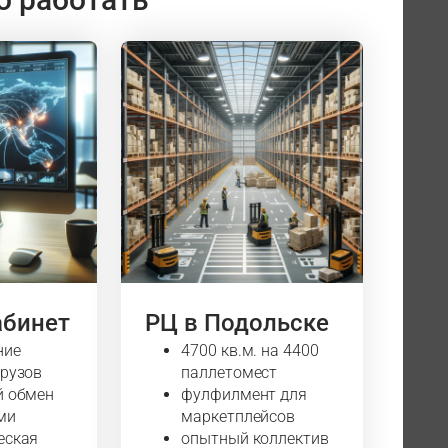
абинет
РЦ в Подольске
ние
4700 кв.м. на 4400
грузов
паллетомест
й обмен
фулфилмент для
ми
маркетплейсов
еская
опытный коллектив