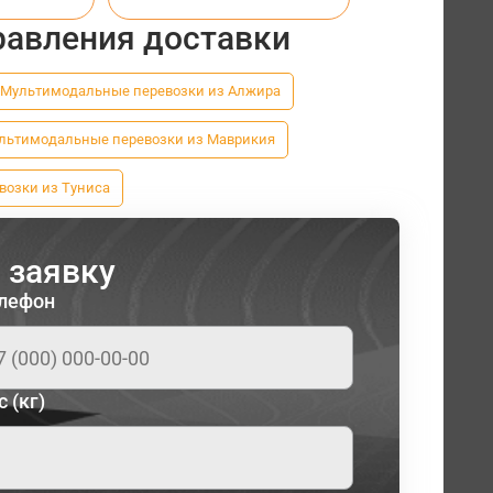
равления доставки
Мультимодальные перевозки из Алжира
льтимодальные перевозки из Маврикия
озки из Туниса
 заявку
лефон
с (кг)