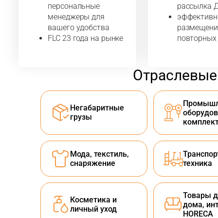
персональные
рассылка 
менеджеры для
эффективн
вашего удобства
размещени
FLC 23 года на рынке
повторных
Отраслевые
Промышл
Негабаритные
оборудов
грузы
комплек
Мода, текстиль,
Транспор
снаряжение
техника
Товары д
Косметика и
дома, ин
личный уход
HORECA