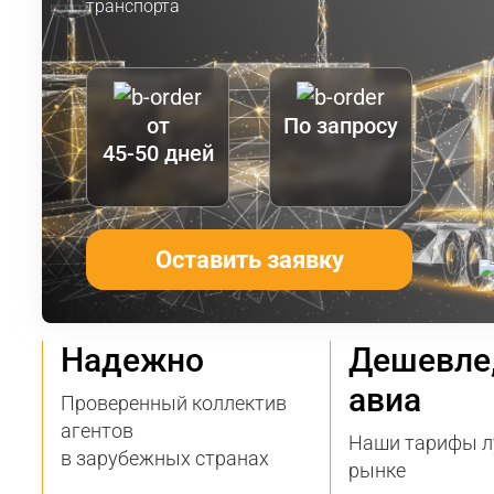
транспорта
от
По запросу
45-50 дней
Оставить заявку
Надежно
Дешевле
авиа
Проверенный коллектив
агентов
Наши тарифы л
в зарубежных странах
рынке