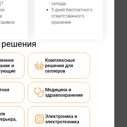
ДТ
склада
ое
5 дней бесплатного
е
ответственного
 заявок
хранения
 решения
енное
Комплексные
ание и
решения для
тующие
селлеров
тная
Медицина и
здравоохранение
ля
Электроника и
терьера,
электротехника