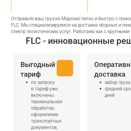
Отправьте ваш груз из Марокко легко и быстро с пом
FLC. Мы специализируемся на доставке сборных и ген
спектр логистических услуг. Работаем как с крупными
FLC - инновационные ре
Выгодный
Оперативн
тариф
доставка
по запросу
забор груза
в тариф уже
средний сро
включены:
дней
терминальная
обработка,
оформление
транспортных
документов,