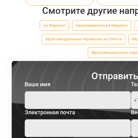
Смотрите другие нап
из Марокко
Авиаперевозка из Марокко
Мультимодальные перевозки из Египта
Му
Мультимодальные перев
Отправить
Ваше имя
Те
Электронная почта
Ве