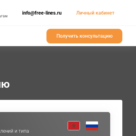
info@free-lines.ru
Личный кабинет
угам
Получить консультацию
Получить консультацию
ию
лений и типа