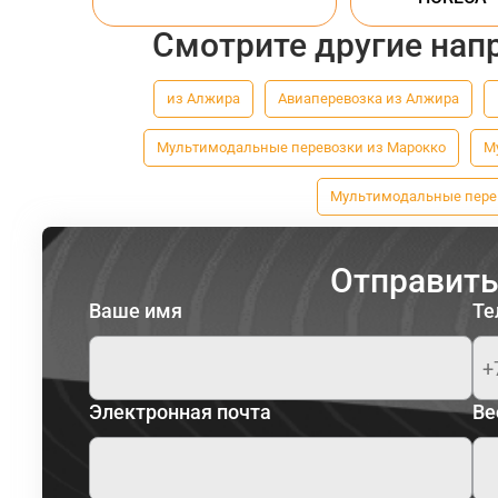
Смотрите другие нап
из Алжира
Авиаперевозка из Алжира
Мультимодальные перевозки из Марокко
М
Мультимодальные перев
Отправить
Ваше имя
Те
Электронная почта
Ве