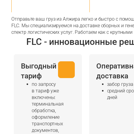
Отправьте ваш груз из Алжира легко и быстро с помо
FLC. Мы специализируемся на доставке сборных и ген
спектр логистических услуг. Работаем как с крупными
FLC - инновационные ре
Выгодный
Оперативн
тариф
доставка
по запросу
забор груза
в тариф уже
средний сро
включены:
дней
терминальная
обработка,
оформление
транспортных
документов,