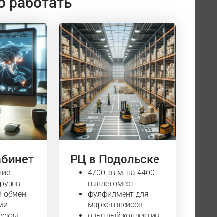
о работать
абинет
РЦ в Подольске
ние
4700 кв.м. на 4400
грузов
паллетомест
й обмен
фулфилмент для
ми
маркетплейсов
еская
опытный коллектив