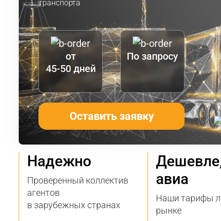
транспорта
от
По запросу
45-50 дней
Оставить заявку
Надежно
Дешевле
авиа
Проверенный коллектив
агентов
Наши тарифы л
в зарубежных странах
рынке