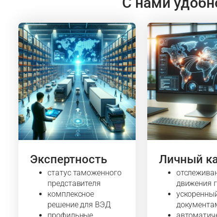
С нами удобн
Экспертность
Личный к
статус таможенного
отслежива
представителя
движения 
комплексное
ускоренны
решение для ВЭД
документа
профильные
автоматич