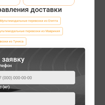
равления доставки
Мультимодальные перевозки из Египта
ультимодальные перевозки из Маврикия
озки из Туниса
 заявку
лефон
с (кг)