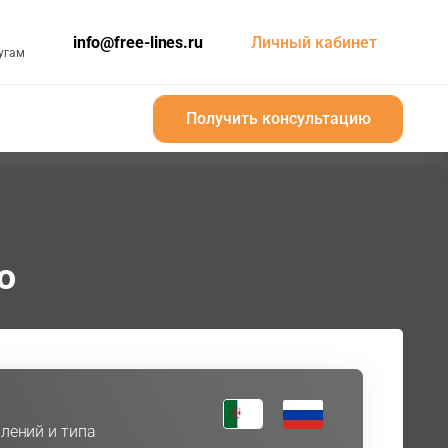
info@free-lines.ru
Личный кабинет
угам
Получить консультацию
Получить консультацию
ю
лений и типа