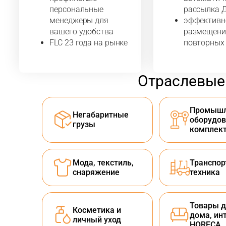
персональные
рассылка 
менеджеры для
эффективн
вашего удобства
размещени
FLC 23 года на рынке
повторных
Отраслевые
Промышл
Негабаритные
оборудов
грузы
комплек
Мода, текстиль,
Транспор
снаряжение
техника
Товары д
Косметика и
дома, ин
личный уход
HORECA