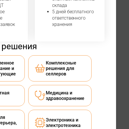
ДТ
склада
ое
5 дней бесплатного
е
ответственного
 заявок
хранения
 решения
енное
Комплексные
ание и
решения для
тующие
селлеров
тная
Медицина и
здравоохранение
ля
Электроника и
терьера,
электротехника