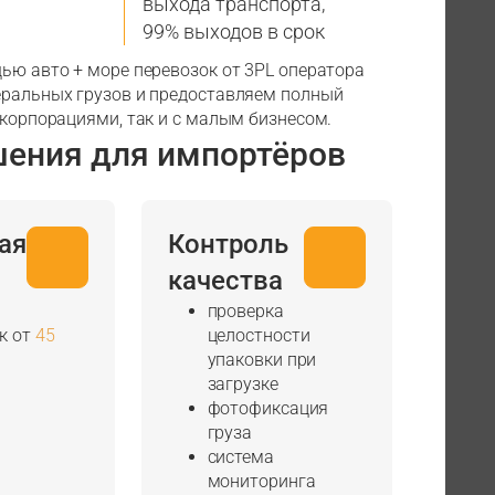
выхода транспорта,
99% выходов в срок
щью авто + море перевозок от 3PL оператора
еральных грузов и предоставляем полный
 корпорациями, так и с малым бизнесом.
шения для импортёров
ая
Контроль
качества
проверка
к от
45
целостности
упаковки при
загрузке
фотофиксация
груза
система
мониторинга