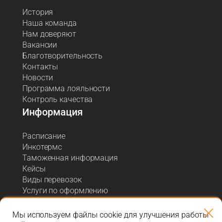
История
Наша команда
Нам доверяют
Вакансии
Благотворительность
Контакты
Новости
Программа лояльности
Контроль качества
Информация
Расписание
Инкотермс
Таможенная информация
Кейсы
Виды перевозок
Услуги по оформлению
Акции и спецпредложения
Блог о логистике
Мы используем файлы cookie для улучшения работы