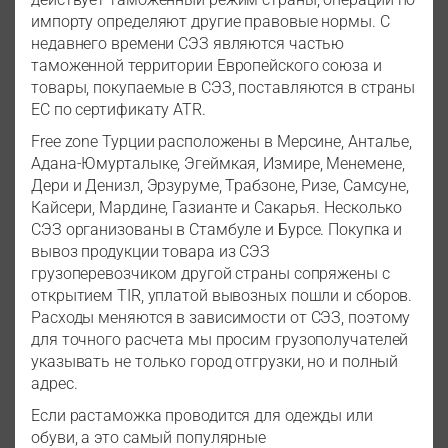
импорту определяют другие правовые нормы. С
недавнего времени СЭЗ являются частью
таможенной территории Европейского союза и
товары, покупаемые в СЭЗ, поставляются в страны
ЕС по сертификату ATR.
Free zone Турции расположены в Мерсине, Анталье,
Адана-Юмурталыке, Эгеймкая, Измире, Менемене,
Дери и Денизл, Эрзуруме, Трабзоне, Ризе, Самсуне,
Кайсери, Мардине, Газианте и Сакарья. Несколько
СЭЗ организованы в Стамбуле и Бурсе. Покупка и
вывоз продукции товара из СЭЗ
грузоперевозчиком другой страны сопряжены с
открытием TIR, уплатой вывозных пошли и сборов.
Расходы меняются в зависимости от СЭЗ, поэтому
для точного расчета мы просим грузополучателей
указывать не только город отгрузки, но и полный
адрес.
Если растаможка проводится для одежды или
обуви, а это самый популярные