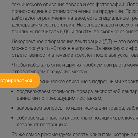
технического описания товара и его фотографий. Допо
происхождения и стоимости единицы продукции. Прихо
действуют ограничения на ввоз, есть специальные тр
декларациям соответствия. На основе кодов и всех э
пошлины, посчитать НДС и понять, во сколько обойдет
Некорректное оформление декларации (ДТ) — это всег
можно получить «Отказ в выпуске». За неверную инф
ответственности в течение трех лет после выпуска тов
Чтобы избежать этих и других проблем при растамож
отрабатываем все «узкие места»:
истрироваться
готовим техническое описание с подробными характ
подтверждаем стоимость товара экспортной деклара
данными по предыдущим поставкам;
закрываем вопросы по идентификации товара, забл
собираем данные по вложенным позициям, включая
детали от поставщика.
То же самое рекомендуем делать клиентам, которые 