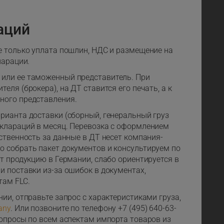
аций
е только уплата пошлин, НДС и размещение на
ларации.
или ее таможенный представитель. При
ля (брокера), на ДТ ставится его печать, а к
ного представления.
рианта доставки (сборный, генеральный груз
еклараций в месяц. Перевозка с оформлением
ственность за данные в ДТ несет компания-
о собрать пакет документов и консультируем по
т продукцию в Германии, слабо ориентируется в
и поставки из-за ошибок в документах,
стам FLC.
ии, отправьте запрос с характеристиками груза,
any
. Или позвоните по телефону +7 (495) 640-63-
вопросы по всем аспектам импорта товаров из