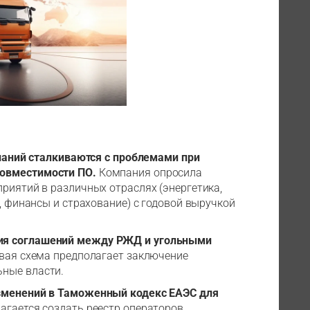
паний сталкиваются с проблемами при
совместимости ПО.
Компания опросила
риятий в различных отраслях (энергетика,
м, финансы и страхование) с годовой выручкой
ния соглашений между РЖД и угольными
вая схема предполагает заключение
ьные власти.
изменений в Таможенный кодекс ЕАЭС для
агается создать реестр операторов