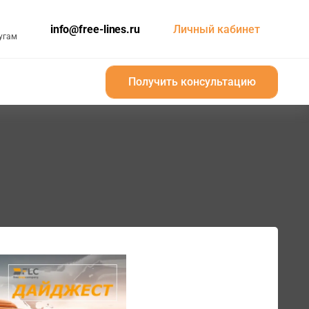
info@free-lines.ru
Личный кабинет
угам
Получить консультацию
Получить консультацию