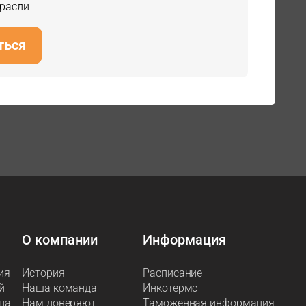
трасли
ться
О компании
Информация
ия
История
Расписание
й
Наша команда
Инкотермс
па
Нам доверяют
Таможенная информация