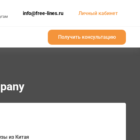
info@free-lines.ru
Личный кабинет
угам
Получить консультацию
Получить консультацию
mpany
зы из Китая