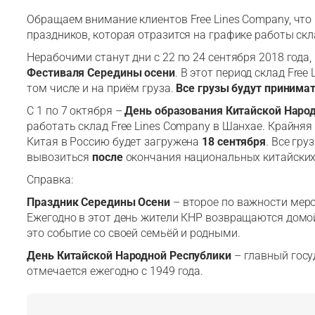
Обращаем внимание клиентов Free Lines Company, что
праздников, которая отразится на графике работы ск
Нерабочими станут дни с 22 по 24 сентября 2018 года
Фестиваля Середины осени
. В этот период склад Free
том числе и на приём груза.
Все грузы будут принимат
С 1 по 7 октября –
День образования Китайской Наро
работать склад Free Lines Company в Шанхае. Крайня
Китая в Россию будет загружена
18 сентября
. Все гру
вывозиться
после
окончания национальных китайских
Справка:
Праздник Середины Осени
– второе по важности меро
Ежегодно в этот день жители КНР возвращаются домой
это событие со своей семьёй и родными.
День Китайской Народной Республики
– главный госу
отмечается ежегодно с 1949 года.