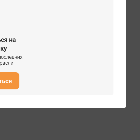
ся на
ку
 последних
трасли
ться