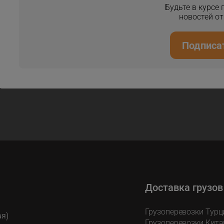
Будьте в курсе
новостей о
Подписа
Доставка грузов
Грузоперевозки Турц
ая)
Грузоперевозки Кита