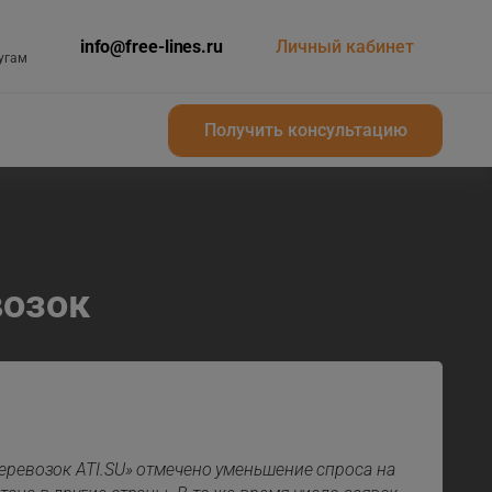
info@free-lines.ru
Личный кабинет
угам
Получить консультацию
Получить консультацию
возок
еревозок ATI.SU» отмечено уменьшение спроса на