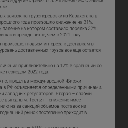
ана в другие страны. В то же время число заявок
сти.
ых заявок на грузоперевозки из Казахстана в
прошлого года произошло снижение на 31%.
, падение на котором составило порядка 32%.
и как и прежде выше, чем в 2021 году.
да произошел подъем интереса к доставкам в
уровень доставленных грузов все еще остается
еличение приблизительно на 12% в сравнении со
 же периодом 2022 года.
о полпредства международной «Биржи
оса в РФ объясняется определенными причинами.
ии западных регуляторов. Вторая – слабый
нее выгодным. Третья – снижение имеет
нию из-за санкций объемов поставок из
егодняшний рынок постепенно приходит в
рузоперевозок ATI.SU» отмечает рост