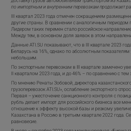
доставку грузов автомобильным транспортом из Казахст
по импортным и внутренним перевозкам продолжает ра
III квартал 2023 года отмечен сокращением размещенн
другие страны. В сравнении с аналогичным периодом 
Лидером таких перемен стало российское направление
Между тем, в основном доля заявок в этом направлени
Данные ATI.SU показывают, что в III квартале 2023 го
Беларусь на 16%, однако по абсолютным показателям 
небольшим.
По экспортным перевозкам в III квартале замечено ув
II кварталом 2023 года, и до 46% – по сравнению с тем
По мнению Ренаты Зобовой, директора казахстанског
грузоперевозок ATI.SU», ослабление экспортного спр
Первая – ужесточение санкционного контроля с позиц
рубль делает импорт для российского бизнеса все ме
отношение к эффекту высокой базы и резкому увеличе
Казахстана в Россию в третьем квартале 2022 года. С
равновесие.
В июле – сентябре 2023 года международная «Биржа г