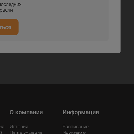
 последних
трасли
ться
О компании
Информация
ия
История
Расписание
й
Наша команда
Инкотермс