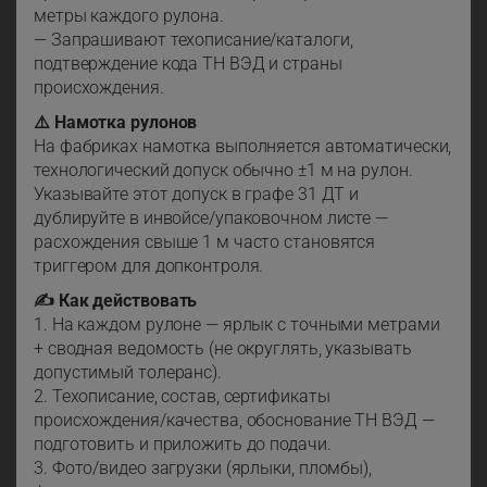
метры каждого рулона.
— Запрашивают техописание/каталоги,
подтверждение кода ТН ВЭД и страны
происхождения.
⚠️ Намотка рулонов
На фабриках намотка выполняется автоматически,
технологический допуск обычно ±1 м на рулон.
Указывайте этот допуск в графе 31 ДТ и
дублируйте в инвойсе/упаковочном листе —
расхождения свыше 1 м часто становятся
триггером для допконтроля.
✍️ Как действовать
1. На каждом рулоне — ярлык с точными метрами
+ сводная ведомость (не округлять, указывать
допустимый толеранс).
2. Техописание, состав, сертификаты
происхождения/качества, обоснование ТН ВЭД —
подготовить и приложить до подачи.
3. Фото/видео загрузки (ярлыки, пломбы),