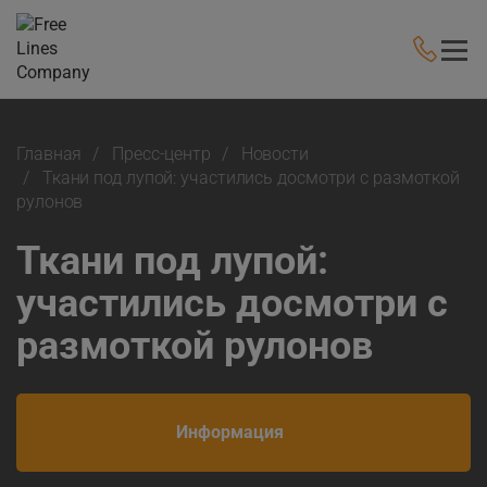
Главная
Пресс-центр
Новости
Ткани под лупой: участились досмотри с размоткой
рулонов
Ткани под лупой:
участились досмотри с
размоткой рулонов
Информация