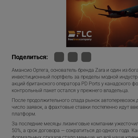
Поделиться:
Амансио Ортега, основатель бренда Zara и один из бо
инвестиционный портфель за пределы модной индустр
акций британского оператора PD Ports у канадского фон
контрольный пакет остался у прежнего владельца.
После продолжительного спада рынок автоперевозок д
число заявок, а фрахтовые ставки постепенно идут вв
платформ.
За последние месяцы лизинговые компании ужесточили
50%, а срок договора — сократиться до одного года. К
формальных отказов стало меньше, но всё чаще клие