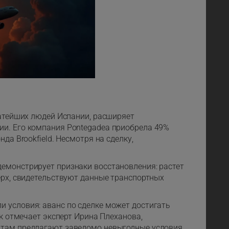
гатейших людей Испании, расширяет
ии. Его компания Pontegadea приобрела 49%
да Brookfield. Несмотря на сделку,
емонстрирует признаки восстановления: растет
ерх, свидетельствуют данные транспортных
 условия: аванс по сделке может достигать
ак отмечает эксперт Ирина Плеханова,
нтам предлагают заведомо невыгодные условия.