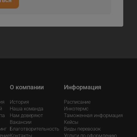
ться
О компании
Информация
ия
История
Расписание
й
Наша команда
Инкотермс
па
Нам доверяют
Таможенная информация
Вакансии
Кейсы
инг
Благотворительность
Виды перевозок
ение
Контакты
Услуги по оформлению