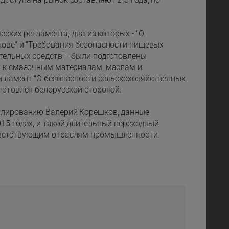
еских регламента, два из которых - "О
нове" и "Требования безопасности пищевых
тельных средств" - были подготовлены
х к смазочным материалам, маслам и
егламент "О безопасности сельскохозяйственных
готовлен белорусской стороной.
гулированию Валерий Корешков, данные
15 годах, и такой длительный переходный
ответствующим отраслям промышленности.