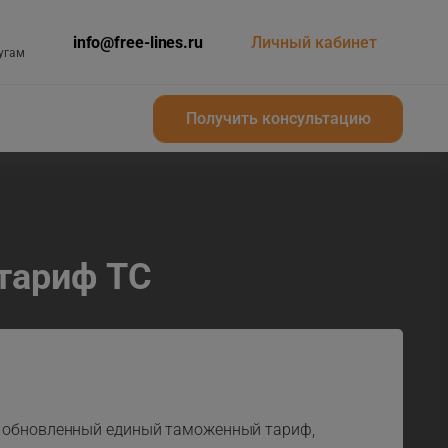
info@free-lines.ru
Личный кабинет
угам
Получить консультацию
Получить консультацию
тариф ТС
л обновленный единый таможенный тариф,