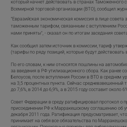
который начнет действовать в странах Таможенного 
Всемирной торговой организации (ВТО), сообщил журн
"Евразийская экономическая комиссия в лице совета
таможенным тарифом, связанным с вступлением Росси
нами приняты", - сказал он по итогам заседания совет
Как сообщил затем источник в комиссии, тариф утверж
(тарифы по ряду позиций, которые будут действовать в
По его словам, к ним относятся пошлины на автомобили
за введения в РФ утилизационного сбора. Как ранее
Белоусов, после вступления России в ВТО в среднем 
на 3,5 процентных пункта. Сейчас средневзвешенный та
до 7,6%, в 2014 до 6,9%, а в 2015 году составит около 6
Совет Федерации в среду ратифицировал протокол о п
присоединении РФ к Марракешскому соглашению об у
декабря 2011 года. Ратификация предусматривает, что
принимает на себя все обязательства по Марракешск
организации. Переходные периоды для либерализации д