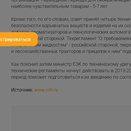
наиболее чувствительным товарам - 5-7 лет.
Кроме того, по его словам, совет принял четыре технич
безопасности взрывчатых веществ и изделий на их ос
добавок, ароматизаторов и технологических вспомога
казахстанской стороной. Техрегламент "О требования
истрироваться
специальным жидкостям" - российской стороной, техр
и лесохозяйственных тракторов и прицепов к ним" под
Как пояснил затем министр ЕЭК по техническому уре
технические регламенты начнут действовать в 2013-20
период поможет подготовиться к их введению по со
Источник:
www.vch.ru