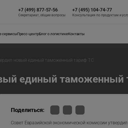
+7 (499) 877-57-56
+7 (495) 104-74-77
Секретариат, общие вопросы
Консультация по продуктам и усл
 сервисы
Пресс-центр
Блог о логистике
Контакты
вердил новый единый таможенный тариф ТС
овый единый таможенный 
Поделиться:
Совет Евразийской экономической комиссии утверди