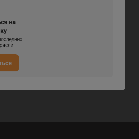
ся на
ку
 последних
трасли
ться