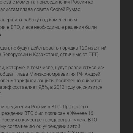
союза с момента присоединения России ко
алистам глава совета Сергей Румас.
 завершила работу над измененным
и в ВТО, и все необходимые решения были
а.
ден, но будут действовать порядка 120 изъятий
 Белоруссии и Казахстане, отличные от ЕТТ).
, которые, в том числе, будут различаться из-
 сообщал глава Минэкономразвития РФ Андрей
уровень тарифной защиты постепенно снизится
риф составляет 9,5%, в 2013 году он снизится
%.
рисоединении России к ВТО. Протокол о
чреждении ВТО был подписан в Женеве 16
 Россия в качестве государства - члена ВТО
ому соглашению об учреждении этой
оступа на рынок составляют 2-3 года, по