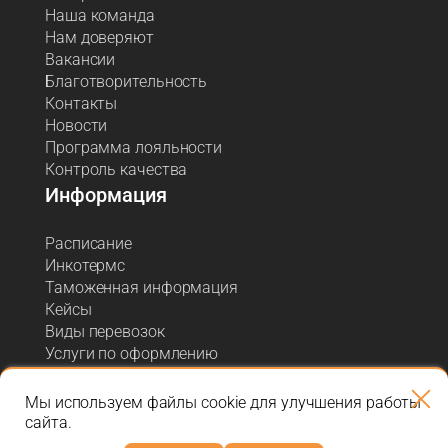
Наша команда
Нам доверяют
Вакансии
Благотворительность
Контакты
Новости
Программа лояльности
Контроль качества
Информация
Расписание
Инкотермс
Таможенная информация
Кейсы
Виды перевозок
Услуги по оформлению
Акции и спецпредложения
Блог о логистике
Мы используем файлы cookie для улучшения работы
сайта.