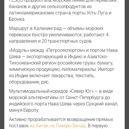
FESCO проработала морские линии для перевозки
бананов и других сельхозпродуктов из
латиноамериканских стран в порты Усть-Луга и
Бронка.
Маршрут в Калининград — объемы морских
перевозок быстро увеличиваются, работают 4
направления и 20 транспортных судов.
«Модуль» между «Петролеспортом» и портом Нава-
Шева — экспортирующий в Индию и Азиатско-
Тихоокеанский регион российские грузы: бумагу,
химическую продукцию, пиломатериалы. Импорт
из Индии включает лекарства, текстиль,
оборудование, рис.
Мультимодальный коридор «Север-Юг» — в виде
морской альтернативы от Санкт-Петербурга до
индийского порта Нава-Шева через Суэцкий канал,
минуя Европу.
Активно прорабатывается возвращение прямых
поставок
из Китая на Северо-Запад
. В первую