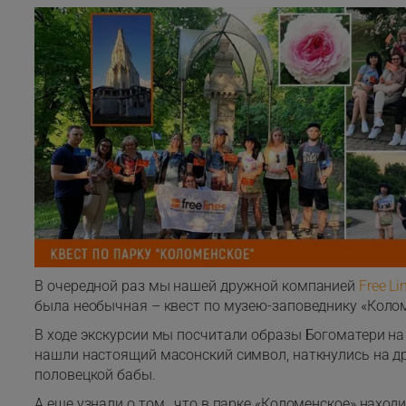
В очередной раз мы нашей дружной компанией
Free L
была необычная – квест по музею-заповеднику «Колом
В ходе экскурсии мы посчитали образы Богоматери на
нашли настоящий масонский символ, наткнулись на д
половецкой бабы.
А еще узнали о том, что в парке «Коломенское» наход