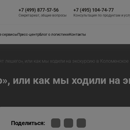
+7 (499) 877-57-56
+7 (495) 104-74-77
Секретариат, общие вопросы
Консультация по продуктам и усл
 сервисы
Пресс-центр
Блог о логистике
Контакты
т лешего», или как мы ходили на экскурсию в Коломенское
», или как мы ходили на 
Поделиться: