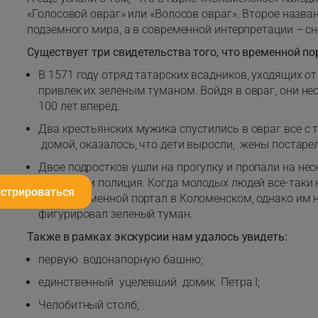
«Голосовой овраг» или «Волосов овраг». Второе назва
подземного мира, а в современной интерпретации – с
Существует три свидетельства того, что временной по
В 1571 году отряд татарских всадников, уходящих от
привлек их зеленым туманом. Войдя в овраг, они н
100 лет вперед.
Два крестьянских мужика спустились в овраг все с 
домой, оказалось, что дети выросли, жены постарели
Двое подростков ушли на прогулку и пропали на нес
родители и полиция. Когда молодых людей все-таки 
истрироваться
через временной портал в Коломенском, однако им н
фигурировал зеленый туман.
Также в рамках экскурсии нам удалось увидеть:
первую водонапорную башню;
единственный уцелевший домик Петра I;
Челобитный столб;