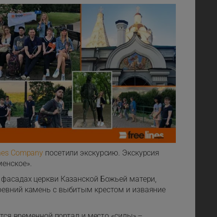
ines Company
посетили экскурсию. Экскурсия
енское».
 фасадах церкви Казанской Божьей матери,
ревний камень с выбитым крестом и изваяние
ится временной портал и место «силы» –