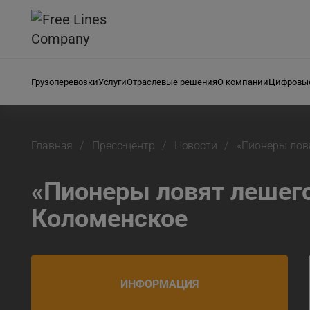
Грузоперевозки
Услуги
Отраслевые решения
О компании
Цифровые
Главная
Пресс-центр
Новости
«Пионеры ловя
«Пионеры ловят лешего
Коломенское
ИНФОРМАЦИЯ