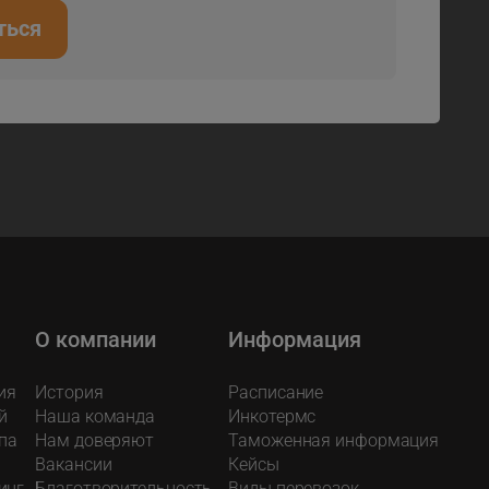
ться
О компании
Информация
ия
История
Расписание
й
Наша команда
Инкотермс
па
Нам доверяют
Таможенная информация
Вакансии
Кейсы
инг
Благотворительность
Виды перевозок