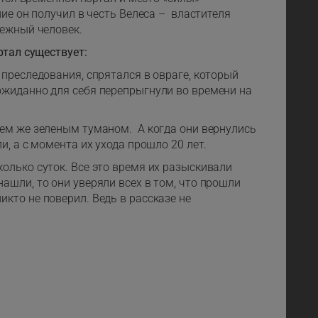
ние он получил в честь Велеса – властителя
нежный человек.
ртал существует:
 преследования, спрятался в овраге, который
еожиданно для себя перепрыгнули во времени на
тем же зеленым туманом. А когда они вернулись
, а с момента их ухода прошло 20 лет.
колько суток. Все это время их разыскивали
нашли, то они уверяли всех в том, что прошли
икто не поверил. Ведь в рассказе не