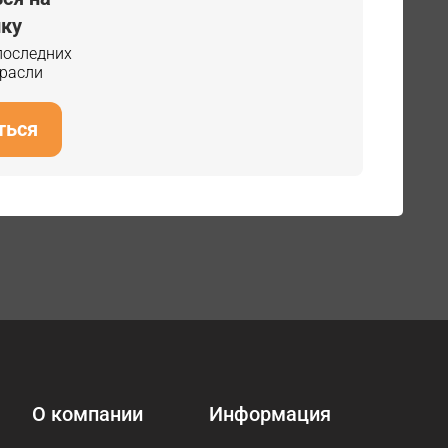
ку
 последних
трасли
ться
О компании
Информация