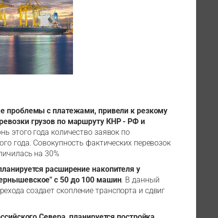
же проблемы с платежами, привели к резкому
евозки грузов по маршруту КНР - РФ и
юнь этого года количество заявок по
го года. Совокупность фактических перевозок
личилась на 30%
планируется расширение накопителя у
ернышевское" с 50 до 100 машин
. В данный
хода создает скопление транспорта и сдвиг
оссийского Севера, планируется постройка