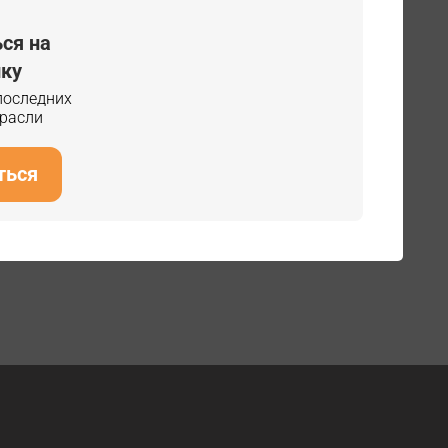
ся на
ку
 последних
трасли
ться