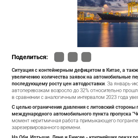
Поделиться:
Ситуация с контейнерным дефицитом в Китае, а так
увеличению количества заявок на автомобильные пер
последующему росту цен автодоставки
. За январь-и
автоперевозкам возросло до 32% относительно прошло
в сравнении с аналогичным интервалом 2023 года уве
С целью ограничения давления с литовский стороны 
международного автомобильного пункта пропуска "Ч
момент неритмичная работа примыкающего погранпере
зарезервированного времени.
На Оби, Иртыше, Лене и Енисее - крупнейших реках р